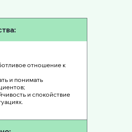
тва:
ботливое отношение к
ть и понимать
циентов;
чивость и спокойствие
туациях.
но: