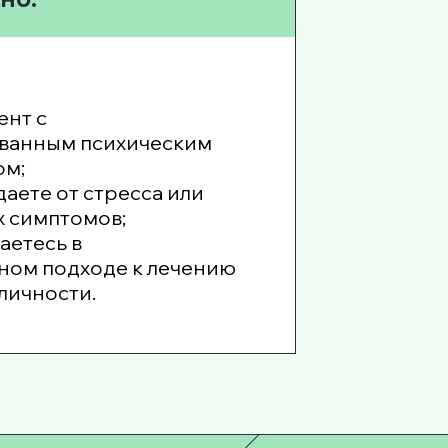
ент с
ванным психическим
ом;
даете от стресса или
х симптомов;
аетесь в
ном подходе к лечению
личности.