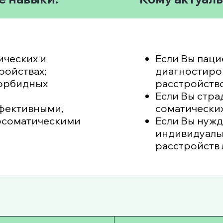
ических и
Если Вы паци
ройствах;
диагностиро
морбидных
расстройств
Если Вы стра
ффективными,
соматически
осоматическими
Если Вы нужд
индивидуаль
расстройств 