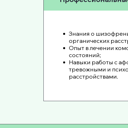
Знания о шизофрен
органических расст
Опыт в лечении ко
состояний;
Навыки работы с а
тревожными и псих
расстройствами.