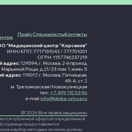
Прайс
Специалисты
Контакты
ентре
О "Медицинский центр "Корсаков"
ИНН/КПП: 7717161043 / 771701001
ОГРН: 1157746237219
 адрес:
129594, г. Москва, 2-й проезд
Марьиной Рощи, д.21/23 пом. 1, комн. 5
ий адрес:
119017, г. Москва, Пятницкая,
49-A, ст. 2
м. Третьяковская/Новокузнецкая
тел.:
+7 499 110 53 96
e-mail:
info@klinika-orlova.ru
© 2026 Все права защищены
вляются публичной офертой определяемой
й странице предоставляется
ноза и выбор методики лечения должны