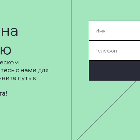
 на
ию
ческом
тесь с нами для
ните путь к
та!