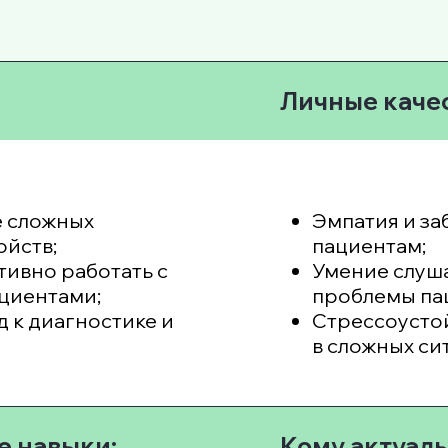
Личные качес
е сложных
Эмпатия и за
ойств;
пациентам;
ивно работать с
Умение слуша
циентами;
проблемы па
 к диагностике и
Стрессоустой
в сложных си
 навыки:
Кому актуаль