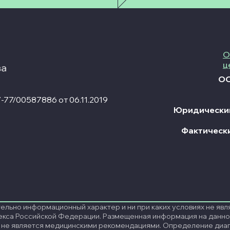
О
ц
ОО
77/00587886 от 06.11.2019
Юридический
Фактическ
тельно информационный характер и ни при каких условиях не я
екса Российской Федерации. Размещенная информация на данно
 не является медицинскими рекомендациями. Определение диаг