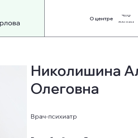
Что
О центре
лечим
Николишина А
Олеговна
Врач-психиатр