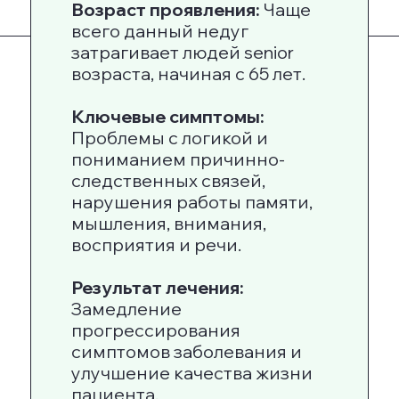
прогрессирования
симптомов заболевания и
улучшение качества жизни
пациента.
Деменция представляет собой
особую форму слабоумия и является
патологическим состоянием мозга.
Она проявляется в утрате у пациента
ранее усвоенных навыков и знаний, а
также в неспособности осознать
происходящие изменения. Степень
выраженности деменции
варьируется в зависимости от стадии
заболевания, но главным признаком
во всех случаях остается снижение
познавательных способностей.
Основными симптомами считаются
разрушение психических функций.
Обычно расстройство начинается в
пожилом возрасте, хотя в некоторых
случаях оно может проявиться и в
более молодом возрасте.