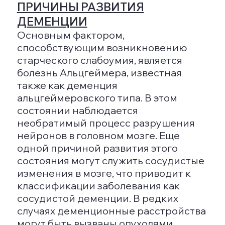
утрату способности выполнять
привычные действия
(например, заниматься
самообслуживанием);
нарушения логического
мышления и восприятия
причинно-следственных
связей;
изменения в поведении и
личностных качествах;
проявление негативных черт.
На физиологическом уровне может
наблюдаться учащение головных
болей, тошнота и рассеянность.
Необходимо подчеркнуть, что
независимо от стадии, степени или
формы заболевания основным
признаком является потеря памяти.
Заключительной стадией
заболевания является
«Сенильная
деменция»
, которая чаще всего
встречается у пожилых людей. Это
состояние также называют