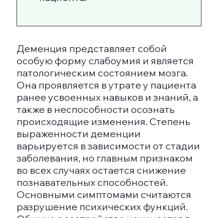
Согласно данным Всемирной
организации здравоохранения, в
настоящее время в мире
насчитывается примерно 35,5
миллионов человек с данным
диагнозом.
Давайте углубимся в причины
возникновения деменции у пожилых
людей, рассмотрим ее симптомы и
выясним, какие методы лечения
предлагает современная медицина.
ПРИЧИНЫ РАЗВИТИЯ
ДЕМЕНЦИИ
Основным фактором,
способствующим возникновению
старческого слабоумия, является
болезнь Альцгеймера, известная
также как деменция
альцгеймеровского типа. В этом
состоянии наблюдается
необратимый процесс разрушения