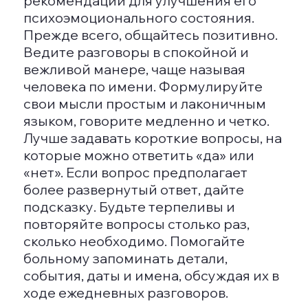
десятилетий.
Кто более подвержен деменции
Чаще всего деменция развивается у
пожилых людей. Также к риску
подвержены лица с определенными
заболеваниями, такими как болезнь
Паркинсона, алкогольная
зависимость, инсульт и другие
серьезные недуги.
Что нельзя делать при деменции
При наличии деменции крайне не
рекомендуется игнорировать
назначенное лечение,
злоупотреблять алкоголем и
наркотиками, а также оставлять
пациента без надлежащей
поддержки и контроля.
Что могут видеть люди с деменцией
Лица, страдающие деменцией, могут