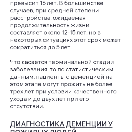
Акатинол, Мемантин) –
уменьшают накопление
вредных веществ в мозге.
Антипсихотические препараты
(антидепрессанты) – помогают
устранить невротические
симптомы.
Нейропротекторы (например,
Сомазин, Церебролизин,
Кортексин) – полезны при
сосудистой деменции,
обеспечивают мозг кислородом.
Немедикаментозная терапия
включает психотерапевтическую
поддержку и коррекцию поведения.
Поддерживающая психотерапия
может включать арт-терапию,
тактильную и ароматерапию,
кинотерапию и методы
стимулирования положительных
воспоминаний. Психокоррекция
направлена на развитие адекватных
норм поведения и эмоциональных
реакций в повседневной жизни.