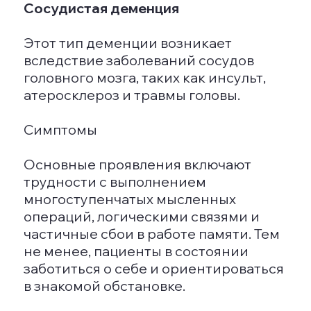
полную десоциализацию и утрату
способности к самообслуживанию.
Этиловый спирт, содержащийся в
алкоголе, разрушает
нейромедиаторные системы, что
приводит к серьезным нарушениям в
поведении, эмоциях и когнитивных
функциях. Согласно данным ВОЗ,
алкогольная деменция чаще всего
диагностируется у людей в
Финляндии, Азии и странах
постсоветского пространства.
СТАДИИ ЗАБОЛЕВАНИЯ
Заболевание проходит три стадии:
легкую (начальную), среднюю и
тяжелую (терминальную).
Легкая стадия
На этой стадии у пациента
проявляется забывчивость и
рассеянность, которые он, как
правило, сам замечает и осознает, что
у него возникают трудности с