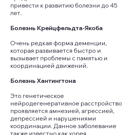
Тяжелая стадия
Тяжелая или терминальная стадия
характеризуется полной утратой
способности заботиться о себе,
проявляются двигательные
проблемы, полная дезориентировка
во времени и пространстве, а также
частые вспышки агрессии и глубокие
нарушения памяти (например,
больной может забыть свое имя).
При терминальной стадии, при
условии постоянного
профессионального ухода, прогноз
на жизнь составляет до трех лет. В
идеале пациент на этой стадии
должен находиться в стационаре для
получения необходимой помощи и
наблюдения.
ПРОГНОЗ
Продолжительность жизни при
деменции зависит от ряда факторов,