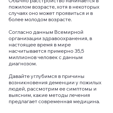
нейронов в головном мозге. Еще
одной причиной развития этого
состояния могут служить сосудистые
изменения в мозге, что приводит к
классификации заболевания как
сосудистой деменции. В редких
случаях деменционные расстройства
могут быть вызваны опухолями
головного мозга, травмами головы,
нарушениями в нервной системе и
другими факторами. Такой тип
заболевания часто обозначается как
не прогрессирующая деменция.
СИМПТОМЫ И ПРИЗНАКИ
Развитие данного состояния имеет
множество граней и может
варьироваться в зависимости от
общих патогенетических факторов,
возраста и индивидуальных
особенностей психики пациента. К
числу основных первичных или
ранних симптомов можно отнести: