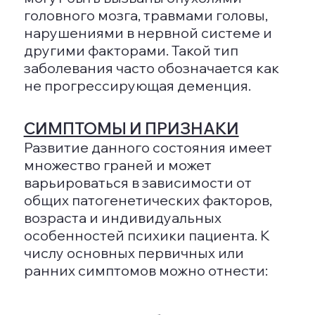
старческим слабоумием или
старческим «маразмом». Обычно оно
проявляется после 65 лет, причем
диагностика чаще ставится
женщинам, чем мужчинам (в
соотношении 2-3 к 1). Первые
признаки сенильной деменции могут
быть незаметны, но со временем они
начинают активно прогрессировать.
В начале расстройства отмечается
усиление отрицательных черт
характера, таких как скупость,
упрямство, сварливость и агрессия.
Постепенно человек становится
эгоцентричным, менее
эмоциональным и холодным к
окружающим, теряет способность к
эмпатии. Интересы меняются,
наблюдаются проблемы со сном и
снижение критического восприятия.
Наиболее заметным симптомом
является утрата памяти. Со временем
больной начинает забывать всё
больше, включая последние действия,
например, забывает, что поставил