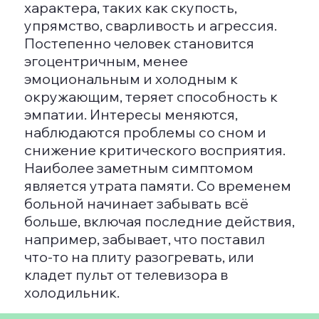
многоступенчатых мысленных
операций, логическими связями и
частичные сбои в работе памяти. Тем
не менее, пациенты в состоянии
заботиться о себе и ориентироваться
в знакомой обстановке.
Смешанная деменция
Смешанная деменция обусловлена
несколькими причинами и
встречается примерно у 45%
пациентов. Этот тип сочетает в себе
черты как болезни Альцгеймера, так и
сосудистой деменции.
Болезнь Паркинсона
Эта болезнь развивается из-за
повреждения подкорковых структур
мозга. К основным симптомам
относятся проблемы с восприятием
визуальной информации и трудности
в решении рутинных задач.