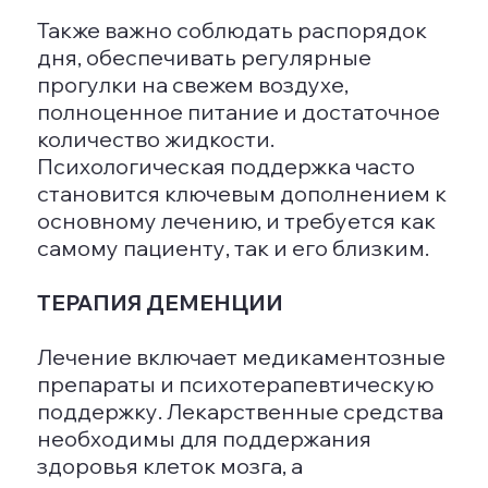
сталкиваться с галлюцинациями и
иллюзиями. Часто они также
испытывают затуманенность
восприятия, что затрудняет
ориентацию во времени и
пространстве.
Как поддерживать жизнь рядом с
пациентом с деменцией
Живя рядом с человеком,
страдающим деменцией, важно
проявлять терпение и понимание,
уделять внимание его потребностям
и обеспечивать необходимую
медицинскую и социальную помощь.
Некоторые могут нуждаться в
увеличенной помощи с
повседневными задачами, такими как
личная гигиена и прием пищи.
Как спят люди с деменцией
Люди с деменцией могут испытывать
нарушения сна, включая бессонницу