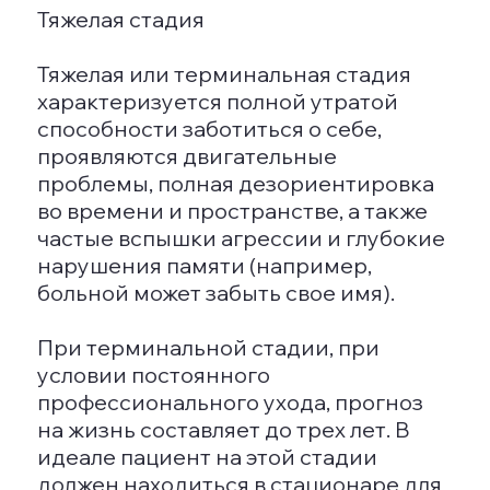
Лучше задавать короткие вопросы, на
которые можно ответить «да» или
«нет». Если вопрос предполагает
более развернутый ответ, дайте
подсказку. Будьте терпеливы и
повторяйте вопросы столько раз,
сколько необходимо. Помогайте
больному запоминать детали,
события, даты и имена, обсуждая их в
ходе ежедневных разговоров.
Также важно соблюдать распорядок
дня, обеспечивать регулярные
прогулки на свежем воздухе,
полноценное питание и достаточное
количество жидкости.
Психологическая поддержка часто
становится ключевым дополнением к
основному лечению, и требуется как
самому пациенту, так и его близким.
ТЕРАПИЯ ДЕМЕНЦИИ
Лечение включает медикаментозные
препараты и психотерапевтическую