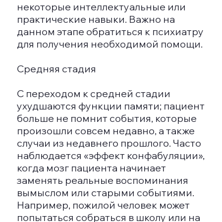
Основной вопрос, который волнует
многих, это лечится ли деменция или
можно ли скорректировать ее
течение, а также какие стратегии
поведения помогут в общении с
человеком, страдающим этим
расстройством. Этот диагноз
встречается довольно часто, и для
родственников людей с деменцией
эти вопросы имеют первостепенное
значение, особенно на последних
стадиях, когда пациент нуждается в
тщательном уходе и внимании.
Что же делать, если диагноз
«старческая деменция» поставлен
вашему близкому? Решение о том,
ухаживать самостоятельно или
разместить человека в
специализированном учреждении,
требует внимательного подхода,
учитывающего этические аспекты,
финансовые возможности, а также
наличие времени и сил для
постоянного ухода и наблюдения.