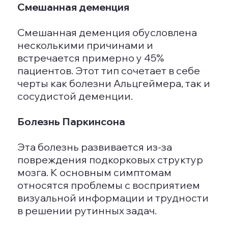
памятью. Например, он может не
помнить, где оставил вещи, или
затрудняться с подбором слов в
разговоре. Со временем у больного
возникают проблемы с
воспоминаниями о событиях
недавнего прошлого. Также может
наблюдаться трудность в
организации времени и выполнении
привычных задач, требующих
последовательных действий. На этой
стадии у человека меняется характер
— он становится подозрительным и
агрессивным; начинает утрачивать
некоторые интеллектуальные или
практические навыки. Важно на
данном этапе обратиться к психиатру
для получения необходимой помощи.
Средняя стадия
С переходом к средней стадии
ухудшаются функции памяти; пациент
больше не помнит события, которые
произошли совсем недавно, а также