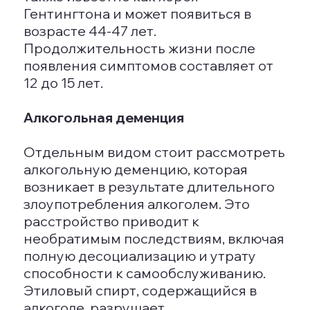
включая возраст пациента и его
индивидуальные особенности, а
также качество ухода и поддержки.
Если заболевание прогрессирует
медленно и пациент получает
необходимую своевременную
помощь и терапию, он может прожить
еще 15-20 лет. Однако для людей
старше 70 лет даже в случае
оптимистичных прогнозов
продолжительность жизни вряд ли
превысит 15 лет. В большинстве
случаев, при средней степени
расстройства, ожидаемая
продолжительность жизни
составляет около 12-15 лет, но в
некоторых ситуациях этот срок может
сократиться до 5 лет.
Что касается терминальной стадии
заболевания, то по статистическим
данным, пациенты с деменцией на
этом этапе могут прожить не более
трех лет при условии качественного
ухода и до двух лет при его