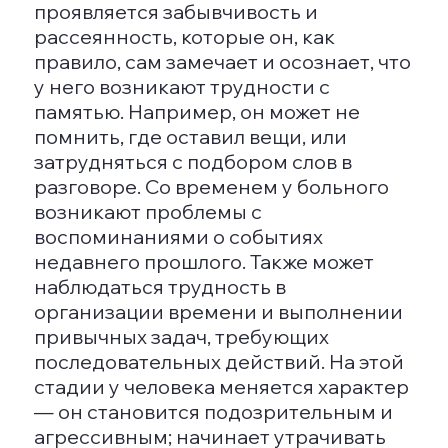
В современном медицинском
практике применяются следующие
подходы:
Регистрация жалоб пациента и
психиатрическая оценка;
Подробный неврологический
анамнез;
Оценка специалистом в области
клинической психологии,
которая позволит проверить
функции памяти, логическое
мышление и интеллектуальные
способности;
Формирование общей
клинической картины на
основании результатов
анализов крови;
Ультразвуковая диагностика и
нейротестирование.
ЛЕЧЕНИЕ ДЕМЕНЦИИ У
ПОЖИЛЫХ ЛЮДЕЙ