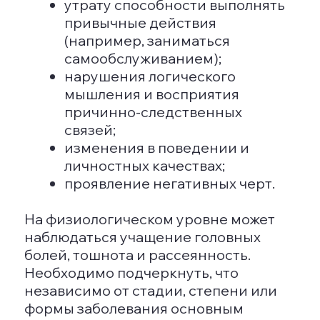
что-то на плиту разогревать, или
кладет пульт от телевизора в
холодильник.
ВИДЫ СЛАБОУМИЯ
Болезнь Альцгеймера
Альцгеймер является наиболее
распространенным видом деменции,
составляющим до 80% всех случаев.
Разрушения в головном мозге