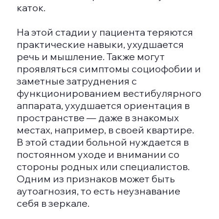
Размещение пациента в пансионате
или клинике обеспечивает доступ к
профессиональному лечению,
включая медикаменты, социальную и
эмоциональную терапию, а также
специализированный уход. В то же
время, возможно, что пациент будет
получать помощь дома с
регулярными визитами
специалистов.
КАК УСТРОИТЬ ОБЩЕНИЕ С
ЧЕЛОВЕКОМ С ДЕМЕНЦИЕЙ
Если вы решили заботиться о
больном на дому, вот несколько
рекомендаций для улучшения его
психоэмоционального состояния.
Прежде всего, общайтесь позитивно.
Ведите разговоры в спокойной и
вежливой манере, чаще называя
человека по имени. Формулируйте
свои мысли простым и лаконичным
языком, говорите медленно и четко.