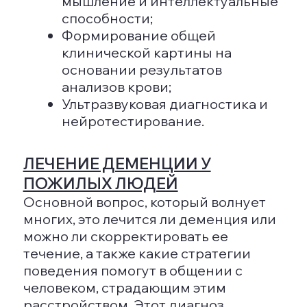
Пропаганду физической и
умственной активности на
протяжении всей жизни;
Выявление факторов риска,
связанных с потерей слуха и
зрения;
Предупреждение возможности
получения черепно-мозговых
травм;
Экологическую
осведомленность;
Политику, нацеленную на
уменьшение курения;
Привлечение внимания к
правильному питанию и заботе
о физическом и эмоциональном
состоянии.
Индивидуальные методы включают:
Профилактику гипертонии с
немедленной
медикаментозной поддержкой
и регулярный контроль