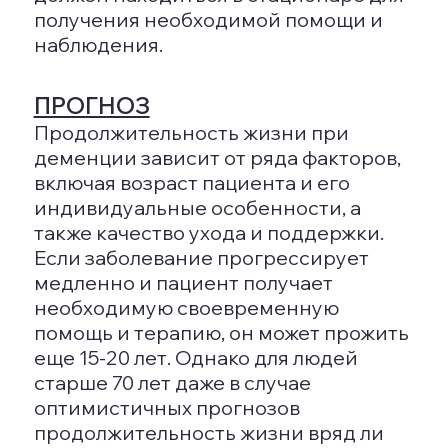
поддержку. Лекарственные средства
необходимы для поддержания
здоровья клеток мозга, а
психотерапевтические методики
способствуют улучшению
социальной адаптации пациентов.
Поскольку причины деменции могут
быть связаны с различными
психопатиями, основой терапии
является коррекция причин,
приводящих к расстройству.
Медикаменты могут замедлить
дегенеративные процессы и
улучшить качество жизни.
Современные медикаменты,
применяемые при деменции,
включают:
Ингибиторы (например,
Галантамин, Донепизил) –
замедляют разрушение клеток
мозга.
Модуляторы (например,