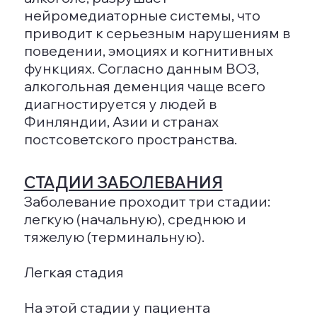
отсутствии.
ДИАГНОСТИКА ДЕМЕНЦИИ У
ПОЖИЛЫХ ЛЮДЕЙ
Диагностика старческой деменции
является сложным и многогранным
процессом. Методы ее выявления
схожи с приемами, используемыми
при диагностике шизофрении,
поскольку механизмы их развития
имеют много общего. В обоих случаях
разрушение нервных клеток может
быть вызвано несколькими
факторами, такими как
метаболические нарушения,
сосудистые заболевания или
онкологические процессы. Для
назначения соответствующего
лечения требуется совместная
работа группы специалистов
(неврологов, психиатров и
психотерапевтов), которые должны
выявить все основные причины,
способствующие возникновению
деменции.