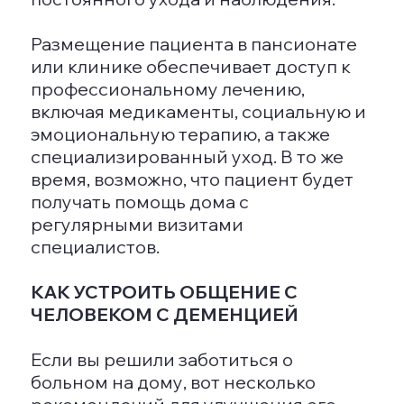
а также изменения в настроении и
поведении. Эти симптомы могут
усиливаться с течением времени.
Как ведут себя люди, страдающие
деменцией
Люди с деменцией могут проявлять
разнообразные отклонения в
поведении, включая
несоответствующую забывчивость,
раздражение, агрессию, тревогу и
страх. Также могут возникать
сложности с общением и с
ориентированием в пространстве.
Сколько человек может прожить с
диагнозом деменция
Продолжительность жизни людей с
деменцией может значительно
отличаться в зависимости от типа
заболевания, возраста пациента и
других факторов. Обычно она может
колебаться от нескольких лет до