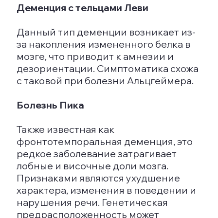
случаи из недавнего прошлого. Часто
наблюдается «эффект конфабуляции»,
когда мозг пациента начинает
заменять реальные воспоминания
вымыслом или старыми событиями.
Например, пожилой человек может
попытаться собраться в школу или на
каток.
На этой стадии у пациента теряются
практические навыки, ухудшается
речь и мышление. Также могут
проявляться симптомы социофобии и
заметные затруднения с
функционированием вестибулярного
аппарата, ухудшается ориентация в
пространстве — даже в знакомых
местах, например, в своей квартире.
В этой стадии больной нуждается в
постоянном уходе и внимании со
стороны родных или специалистов.
Одним из признаков может быть
аутоагнозия, то есть неузнавание
себя в зеркале.