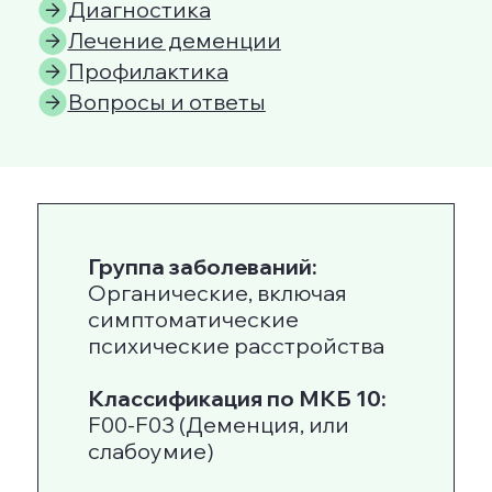
Группа заболеваний:
Органические, включая
симптоматические
психические расстройства
Классификация по МКБ 10:
F00-F03 (Деменция, или
слабоумие)
Возраст проявления:
Чаще
всего данный недуг
затрагивает людей senior
возраста, начиная с 65 лет.
Ключевые симптомы:
Проблемы с логикой и
пониманием причинно-
следственных связей,
нарушения работы памяти,
мышления, внимания,
восприятия и речи.
Результат лечения:
Замедление