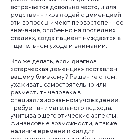
артериального давления;
Пропаганду использования
слуховых аппаратов и контроль
за уровнем шума;
Отказ от алкоголя и курения;
Поддержку физической
активности на протяжении всей
жизни.
Предложенные меры направлены на
увеличение когнитивных резервов
мозга, а также на контроль за его
повреждениями, стрессами и
различными неврозами, и
воспалительными процессами в
организме.
ВОПРОСЫ И ОТВЕТЫ
Как распознать первые признаки
деменции
На начальной стадии деменции
можно заметить забывчивость,
трудности с усвоением новой
информации, проблемы с вниманием,