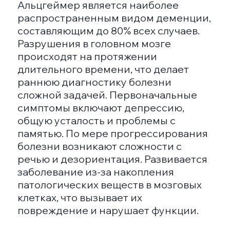
вызывает проблемы с памятью и
координацией движений.
Болезнь Хантингтона
Это генетическое
нейродегенеративное расстройство
проявляется амнезией, агрессией,
депрессией и нарушениями
координации. Данное заболевание
также известно как хорея
Гентингтона и может появиться в
возрасте 44-47 лет.
Продолжительность жизни после
появления симптомов составляет от
12 до 15 лет.
Алкогольная деменция
Отдельным видом стоит рассмотреть
алкогольную деменцию, которая
возникает в результате длительного
злоупотребления алкоголем. Это
расстройство приводит к
необратимым последствиям, включая