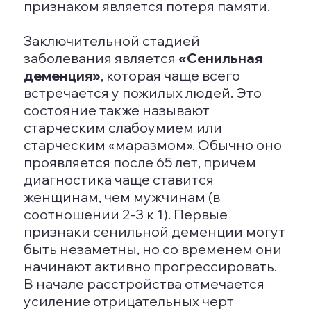
происходят на протяжении
длительного времени, что делает
раннюю диагностику болезни
сложной задачей. Первоначальные
симптомы включают депрессию,
общую усталость и проблемы с
памятью. По мере прогрессирования
болезни возникают сложности с
речью и дезориентация. Развивается
заболевание из-за накопления
патологических веществ в мозговых
клетках, что вызывает их
повреждение и нарушает функции.
Сосудистая деменция
Этот тип деменции возникает
вследствие заболеваний сосудов
головного мозга, таких как инсульт,
атеросклероз и травмы головы.
Симптомы
Основные проявления включают
трудности с выполнением