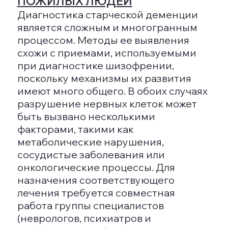
ПРОФИЛАКТИКА ДЕМЕНЦИИ
На текущий момент не разработаны
профилактические меры для
предотвращения старческой
деменции, что, к сожалению, является
действительностью. Однако важно
отметить, что заболевание, которое
проявляется позже, обычно
прогрессирует медленнее, что
создаёт более благоприятный
прогноз.
Качественный профессиональный
уход и регулярная медикаментозная
терапия могут помочь замедлить
проявление ключевых симптомов и
улучшить общее качество жизни
пациента. Для смягчения симптомов
агрессии и депрессии
рекомендуется вывозить человека на
море – морской воздух, содержащий
бром, положительно влияет на
нервную систему. Этот подход
известен как морская терапия.