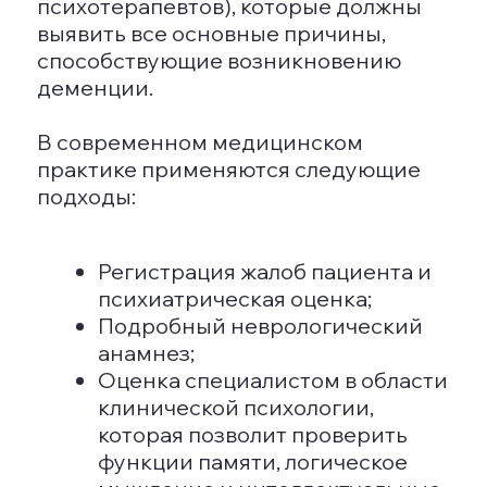
Если деменция возникает в молодом
возрасте, важно восполнить
недостаток витаминов группы В и
фолиевой кислоты, поскольку это
помогает стабилизировать как
умственную, так и физическую
активность.
СПОСОБЫ СНИЖЕНИЯ РИСКА. КАК
СОХРАНИТЬ УМ И ПАМЯТЬ ПРИ
ДЕМЕНЦИИ
Подходы к снижению риска развития
заболевания можно разделить на
социальные и индивидуальные.
Социальные меры включают:
Проведение последовательной
социальной политики в
здравоохранении,
направленной на уменьшение
последствий гипертонии;