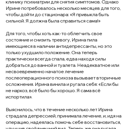
клинику психиатрии для снятия симптомов. Однако
Ирине потребовалось несколько месяцев для того,
чтобы дойти до стационара: «
Я привыкла быть
сильной. Я должна была справиться сама!
»
Для того, чтобы хоть как-то облегчить свое
состояние и снизить тревогу, Ирина пила
имеющиеся в наличии антидепрессанты, но это
только ухудшило положение. Она теперь
практически всегда спала, едва находя силы
добраться до ванной и туалета. Неадекватное или
несвоевременно начатое лечение
послеоперационного психоза вызывает вторичные
осложнения. Ирина винила и ругала себя: «
Если бы
не наркоз, всё было бы хорошо. Я сама всё
испортила
».
Выяснилось, что в течение несколько лет Ирина
страдала депрессией, принимала лечение, и, идя на
операцию, надеялась помочь себе восстановиться,
улучшив свой внешний вид. Теперь же она ругала