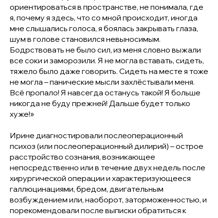
ориентироваться в пространстве, не понимала, где
я, почему я здесь, что со мной происходит, иногда
мне слышались голоса, я боялась закрывать глаза,
шум в голове становился невыносимым.
Бодрствовать не было сил, из меня словно выжали
все соки и заморозили. Я не могла вставать, сидеть,
тяжело было даже говорить. Сидеть на месте я тоже
не могла – панические мысли захлёстывали меня.
Всё пропало! Я навсегда останусь такой! Я больше
никогда не буду прежней! Дальше будет только
хуже!»
Ирине диагностировали послеоперационный
психоз (или послеоперационный дилирий) – острое
расстройство сознания, возникающее
непосредственно или в течение двух недель после
хирургической операции и характеризующееся
галлюцинациями, бредом, двигательным
возбуждением или, наоборот, заторможенностью, и
порекомендовали после выписки обратиться к